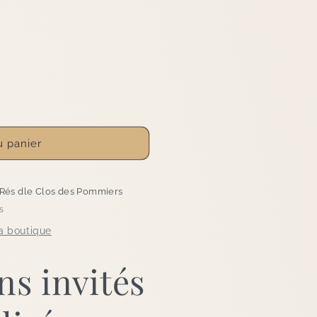
u panier
 Rés dle Clos des Pommiers
s
la boutique
ns invités