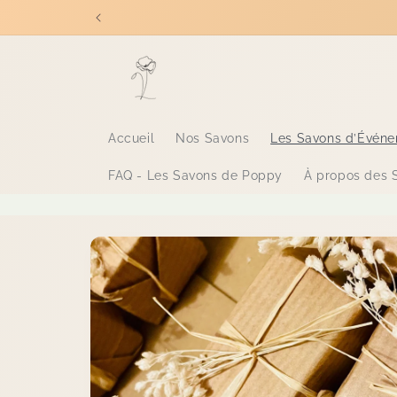
et
passer
au
contenu
Accueil
Nos Savons
Les Savons d’Évén
FAQ - Les Savons de Poppy
À propos des 
Passer aux
informations
produits