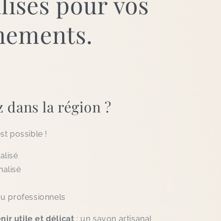
lisés
pour vos
nements.
 dans la région ?
t possible !
alisé
alisé
u professionnels
ir utile et délicat
: un savon artisanal