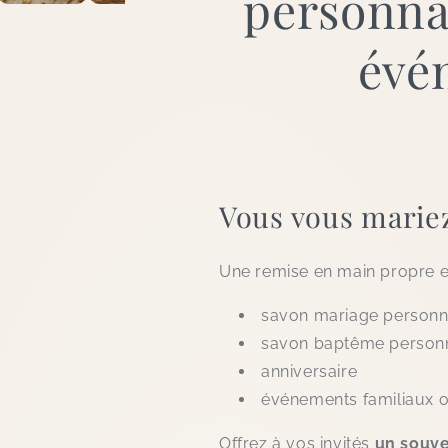
personna
évé
Vous vous mariez
Une remise en main propre es
savon mariage personn
savon baptême personn
anniversaire
événements familiaux o
Offrez à vos invités
un souven