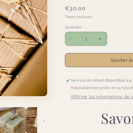
Prix
€30,00
habituel
Taxes incluses.
Quantité
Quantité
Réduire
Augmenter
la
la
quantité
quantité
de
de
Ajouter a
Savons
Savons
invités
invités
personnalisés
personnalisés
Service de retrait disponible à
2
mariage
mariage
Habituellement prête en 24 heure
&amp;
&amp;
Afficher les informations de 
baptême
baptême
Savo